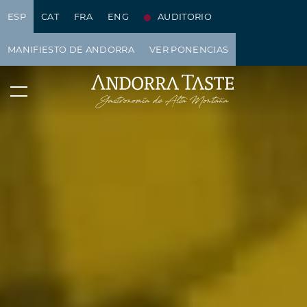
ESP
CAT
FRA
ENG
AUDITORIO
MANIFIESTO DE ANDORRA
VER PONENCIAS