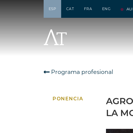
ESP
CAT
FRA
ENG
AU
Programa profesional
PONENCIA
AGRO
LA M