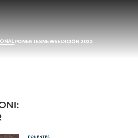
IONAL
PONENTES
NEWS
EDICIÓN 2022
ONI:
R
PONENTES