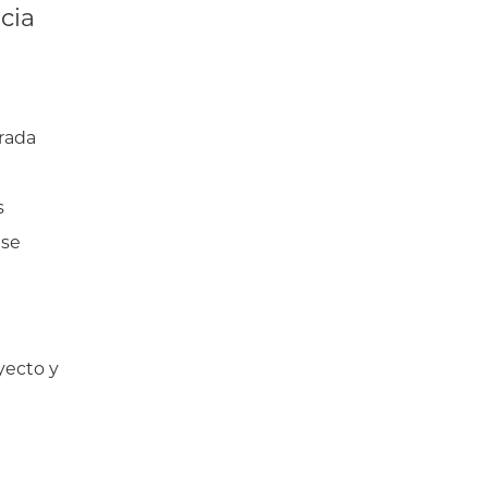
cia
erada
s
 se
yecto y