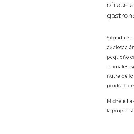
ofrece 
gastron
Situada en 
explotación
pequeño en
animales, s
nutre de lo
productores
Michele Laz
la propues