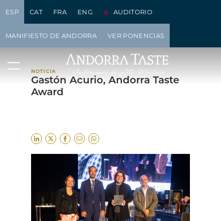
ESP
CAT
FRA
ENG
AUDITORIO
NOTICIAS
MANIFIESTO DE ANDORRA
VER PONENCIAS
NOTICIA
Gastón Acurio, Andorra Taste
Award