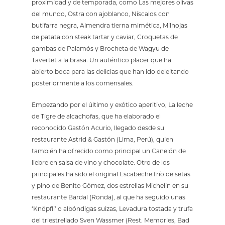
proximidad y de temporada, como Las mejores olivas
del mundo, Ostra con ajoblanco, Níscalos con
butifarra negra, Almendra tierna mimética, Milhojas
de patata con steak tartar y caviar, Croquetas de
gambas de Palamós y Brocheta de Wagyu de
Tavertet a la brasa. Un auténtico placer que ha
abierto boca para las delicias que han ido deleitando
posteriormente a los comensales.
Empezando por el último y exótico aperitivo, La leche
de Tigre de alcachofas, que ha elaborado el
reconocido Gastón Acurio, llegado desde su
restaurante Astrid & Gastón (Lima, Perú), quien
también ha ofrecido como principal un Canelón de
liebre en salsa de vino y chocolate. Otro de los
principales ha sido el original Escabeche frío de setas
y pino de Benito Gómez, dos estrellas Michelin en su
restaurante Bardal (Ronda), al que ha seguido unas
‘Knöpfli’ o albóndigas suizas, Levadura tostada y trufa
del triestrellado Sven Wassmer (Rest. Memories, Bad