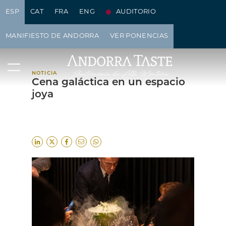
ESP
CAT
FRA
ENG
AUDITORIO
NOTICIAS
MANIFIESTO DE ANDORRA
VER PONENCIAS
NOTICIA
Cena galáctica en un espacio
joya